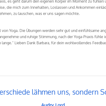
raxis, es geht darum den eigenen Körper im Moment zu fühlen 
eise, die mich zum Innehalten, Loslassen und Ankommen einlädt.
ehmen, zu lauschen, was er uns sagen möchte.
rt von Yoga. Die Übungen werden sehr gut und einfühlsame ange
 angenehme und ruhige Stimmung, nach der Yoga-Praxis fühle i
 lange.“ Lieben Dank Barbara, für dein wohlwollendes Feedbac
erschiede lähmen uns, sondern 
Audry Lord